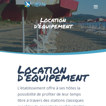
Location
d’équipement
HOME
LA PLAGE
LA MER
SERVICES
PHOTOGALLERY
Location
CONTACTEZ NOUS
d’équipement
L’établissement offre à ses hôtes la
possibilité de profiter de leur temps
libre à travers des stations classiques