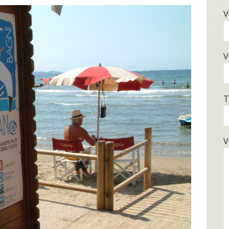
V
V
T
V