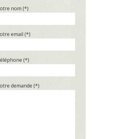
otre nom (*)
otre email (*)
éléphone (*)
otre demande (*)