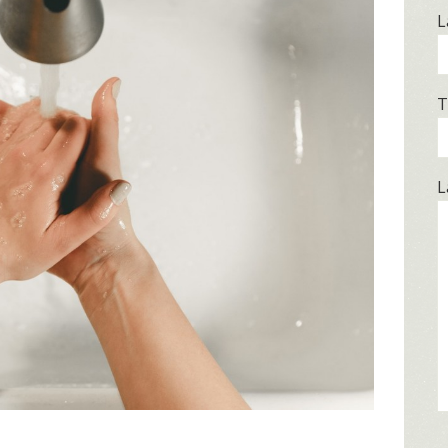
L
T
L