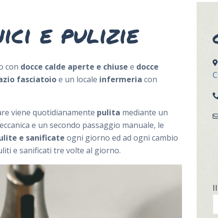
nici e pulizie
to con
docce calde aperte e chiuse
e
docce
C
azio fasciatoio
e un locale
infermeria
con
eare viene quotidianamente
pulita
mediante un
eccanica e un secondo passaggio manuale, le
ulite e sanificate
ogni giorno ed ad ogni cambio
liti e sanificati tre volte al giorno.
I