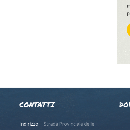
m
p
CONTATTI
DO
Indirizzo
Strada Provinciale delle